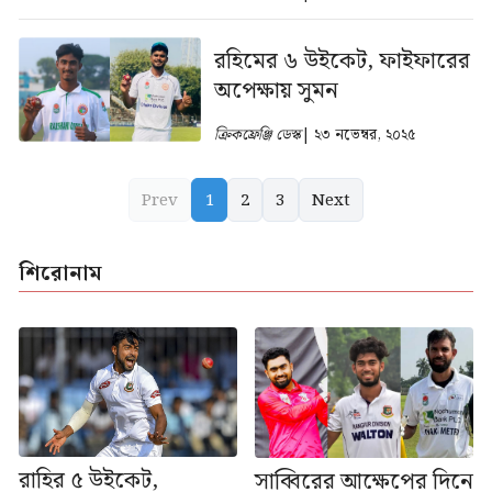
রহিমের ৬ উইকেট, ফাইফারের
অপেক্ষায় সুমন
ক্রিকফ্রেঞ্জি ডেস্ক
| ২৩ নভেম্বর, ২০২৫
Prev
1
2
3
Next
শিরোনাম
রাহির ৫ উইকেট,
সাব্বিরের আক্ষেপের দিনে