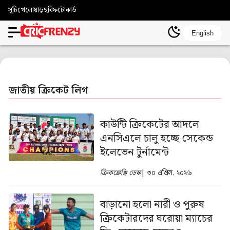
সূচি
খেলোয়াড়
ছবি
ফটোকার্ড
English
জাতীয় ক্রিকেট লিগ
কাউন্টি ক্রিকেটের আদলে
এনসিএলে চালু হচ্ছে সেকেন্ড
ইলেভেন টুর্নামেন্ট
ক্রিকফ্রেঞ্জি ডেস্ক
| ৩০ এপ্রিল, ২০২৬
বাড়ানো হলো নারী ও পুরুষ
ক্রিকেটারদের ঘরোয়া ম্যাচের