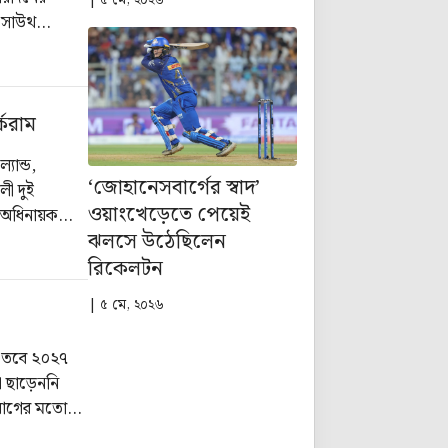
ট সাউথ
্করাম
যান্ড,
‘জোহানেসবার্গের স্বাদ’
লী দুই
ওয়াংখেড়েতে পেয়েই
 অধিনায়ক
ঝলসে উঠেছিলেন
রিকেলটন
| ৫ মে, ২০২৬
। তবে ২০২৭
া ছাড়েননি
ো আগের মতোই