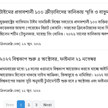
টাইমের প্রভাবশালী ১০০ ক্রীড়াবিদের তালিকায় স্মৃতি ও বাভুম
যুক্তরাষ্ট্রের খ্যাতিমান টাইম সাময়িকী বিশ্বের সবচেয়ে প্রভাবশালী ১০০ ব্যক্
কয়েকবার জায়গা পেয়েছেন বিরাট কোহলি। ভারতের ক্রিকেটারদের মধ্যে ভি
ছিলেন শচীন টেন্ডুলকার, মহেন্দ্র সিং ধোনিও। ২০২৬ সালের তালিকায় অবশ
কোনো পুরুষ ক্রিকেটারের জায়গা হয়নি। তবে ভারত থেকে জায়গা পেয়েছে
ক্রিকফ্রেঞ্জি ডেস্ক
| ১৬ জুন, ২০২৬
ক্রিকেটার স্মৃতি মান্ধানা।
২০২৭ বিশ্বকাপ শুরু ৪ অক্টোবর, ফাইনাল ২১ নভেম্বর
প্রথমবারের মতো ১৪ দলের ওয়ানডে বিশ্বকাপ আয়োজন করতে যাচ্ছে আইস
আয়োজন হিসেবে থাকছে সাউথ আফ্রিকা, জিম্বাবুয়ে ও নামিবিয়া। ২০২৭ স
বিশ্বকাপের সম্ভাব্য সূচি অনুযায়ী টুর্নামেন্টটি শুরু হবে ৪ অক্টোবর এবং ফাইনা
২১ নভেম্বর। মে মাসে আহমেদাবাদে অনুষ্ঠিত আইসিসির বোর্ড সভায় এই সম
ক্রিকফ্রেঞ্জি ডেস্ক
| ১১ জুন, ২০২৬
নীতিগতভাবে অনুমোদন পেয়েছে। এমনটাই জানিয়েছে ইএসপিএন ক্রিকই
Prev
1
2
3
Next