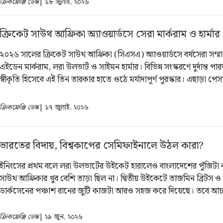
ক্রিকফ্রেঞ্জি ডেস্ক
| ১৮ জুলাই, ২০২৬
ক্রিকেট সাউথ আফ্রিকা অ্যাওয়ার্ডসে সেরা মার্করাম ও হার্মার
২০২৬ সালের ক্রিকেট সাউথ আফ্রিকা (সিএসএ) অ্যাওয়ার্ডসে বর্ষসেরা সম্
এইডেন মার্করাম, লরা উলভার্ট ও সাইমন হার্মার। বিভিন্ন সংস্করণে দুর্দান্ত পার
স্বীকৃতি হিসেবে এই তিন তারকার হাতে ওঠে মর্যাদাপূর্ণ পুরস্কার। এছাড়া পেসার
এনগিডি ও উইকেটরক্ষক ব্যাটার কুইন্টন ডি ককও একাধিক বিভাগে পুরস্কা
ক্রিকফ্রেঞ্জি ডেস্ক
| ১৭ জুলাই, ২০২৬
ভারতের বিদায়, বিশ্বকাপের সেমিফাইনালে উঠল কারা?
ইনিংসের প্রথম বলে লরা উলভার্টের উইকেট হারালেও বাংলাদেশের পুঁজিট
সাউথ আফ্রিকার খুব বেশি তাড়া ছিল না। দ্বিতীয় উইকেটে তাজমিন ব্রিটস ও 
ডার্কসেনের পঞ্চাশ রানের জুটি কাজটা আরও সহজ করে দিয়েছে। তবে আ
হয় প্রোটিয়া মেয়েদের। বাংলাদেশের বোলাররাও সুযোগ পেয়ে চেপে ধরলে
ক্রিকফ্রেঞ্জি ডেস্ক
| ২৯ জুন, ২০২৬