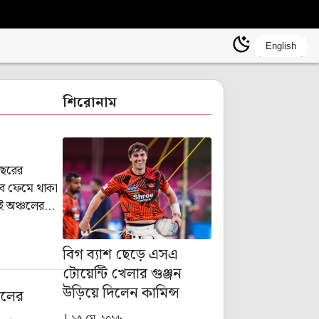
English
শিরোনাম
বছরের
অব ফেমে থাকা
 এই অঞ্চলের
বিগ ব্যাশ ছেড়ে এসএ
টোয়েন্টি খেলার গুঞ্জন
উড়িয়ে দিলেন কামিন্স
দলের
| ১৫ মে, ২০২৬