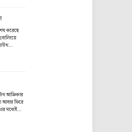
শ
 শেষ করেছে
। বোলিংয়ে
 সাউথ
উথ আফ্রিকার
্যা আবার ফিরে
এর মধ্যেই