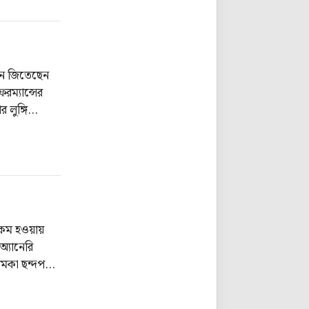
মান জিতেছেন
ফরম্যান্সের
 লুঙ্গি
র জিতেছেন।
া কম হওয়ায়
অ্যানেরি
চমকা ছন্দপতন
ন।