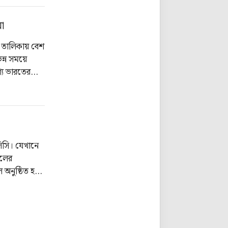
া
তির তালিকায় বেশ
ন্ন সময়ে
্য ভারতের
ন নারী
িসি। যেখানে
ালের
ল অনুষ্ঠিত হবে
য়সূচি
নফো।