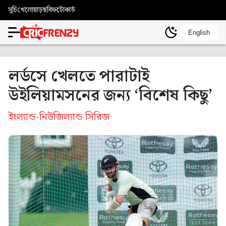
সূচি
খেলোয়াড়
ছবি
ফটোকার্ড
English
লর্ডসে খেলতে পারাটাই
উইলিয়ামসনের জন্য ‘বিশেষ কিছু’
ইংল্যান্ড-নিউজিল্যান্ড সিরিজ