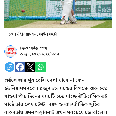
কেন উইলিয়ামসন, ফাইল ফটো
ক্রিকফ্রেঞ্জি ডেস্ক
৩ জুন, ২০২৬ ২:২২ পিএম
লর্ডসে আর খুব বেশি দেখা যাবে না কেন
উইলিয়ামসনকে। ৪ জুন ইংল্যান্ডের বিপক্ষে শুরু হতে
যাওয়া পাঁচ দিনের ম্যাচটি হতে যাচ্ছে ঐতিহাসিক এই
মাঠে তার শেষ টেস্ট। বয়স ও আন্তর্জাতিক সূচির
বাস্তবতায় এমন সম্ভাবনাই এখন সবচেয়ে জোরালো।