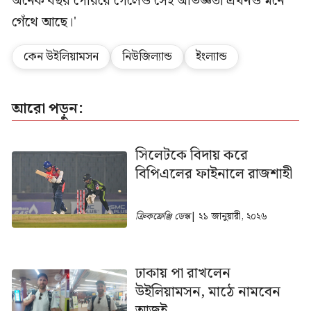
অনেক বছর পেরিয়ে গেলেও সেই অভিজ্ঞতা এখনও মনে
গেঁথে আছে।'
কেন উইলিয়ামসন
নিউজিল্যান্ড
ইংল্যান্ড
আরো পড়ুন:
সিলেটকে বিদায় করে
বিপিএলের ফাইনালে রাজশাহী
ক্রিকফ্রেঞ্জি ডেস্ক
| ২১ জানুয়ারী, ২০২৬
ঢাকায় পা রাখলেন
উইলিয়ামসন, মাঠে নামবেন
আজই