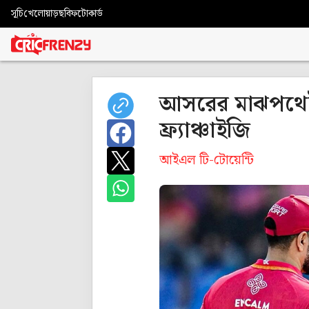
সূচি
খেলোয়াড়
ছবি
ফটোকার্ড
আসরের মাঝপথেই 
ফ্র্যাঞ্চাইজি
আইএল টি-টোয়েন্টি