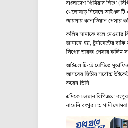
বাংলাদেশ প্রিমিয়ার লিগে (ব
খেলোয়াড় নিয়েছে আইএল টি-টোয়ে
জায়গায় কানাডিয়ান পেসার কলি
কলিম সানাকে দলে নেওয়ার বিষ
জানানো হয়, টুর্নামেন্টের বাকি
লিগের তারকা পেসার কলিম স
আইএল টি-টোয়েন্টিতে মুস্তাফিজ
আসরের দ্বিতীয় সর্বোচ্চ উই
করেন তিনি।
এদিকে চলমান বিপিএলে রংপুর রা
নামেনি রংপুর। আগামী সোমবার 