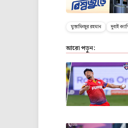
মুস্তাফিজুর রহমান
দুবাই ক্য
আরো পড়ুন: