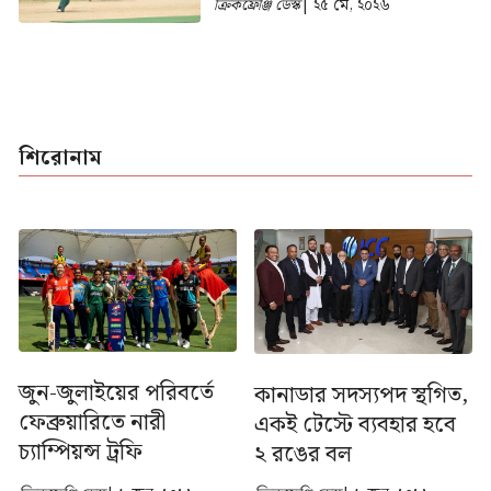
ক্রিকফ্রেঞ্জি ডেস্ক
| ২৫ মে, ২০২৬
শিরোনাম
জুন-জুলাইয়ের পরিবর্তে
কানাডার সদস্যপদ স্থগিত,
ফেব্রুয়ারিতে নারী
একই টেস্টে ব্যবহার হবে
চ্যাম্পিয়ন্স ট্রফি
২ রঙের বল