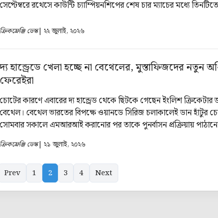
সেপ্টেম্বরে রথেসে কাউন্টি চ্যাম্পিয়নশিপের শেষ চার ম্যাচের মধ্যে তিনটি
ইয়র্কশায়ারের হয়ে মাঠে নামবেন।
ক্রিকফ্রেঞ্জি ডেস্ক
| ২২ জুলাই, ২০২৬
দ্য হান্ড্রেডে খেলা হচ্ছে না বেথেলের, মুস্তাফিজদের নতুন 
ফেরেইরা
চোটের কারণে এবারের দ্য হান্ড্রেড থেকে ছিটকে গেছেন ইংলিশ ক্রিকেটার 
বেথেল। বেথেল ভারতের বিপক্ষে ওয়ানডে সিরিজ চলাকালেই ডান হাঁটুর 
সোমবার সকালে এমআরআই করানোর পর তাকে পুনর্বাসন প্রক্রিয়ায় পাঠান
জানিয়েছে ইংল্যান্ড ক্রিকেট বোর্ড।
ক্রিকফ্রেঞ্জি ডেস্ক
| ২১ জুলাই, ২০২৬
Prev
1
2
3
4
Next