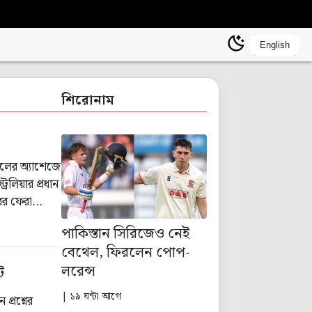
English
শিরোনাম
ালের অ্যাশেজে
েলিয়ার প্রধান
রের ফেরা
পাকিস্তান সিরিজেও নেই
বেথেল, ফিরলেন পোপ-
লরেন্স
ট
| ১৯ ঘন্টা আগে
প্রশ্নের