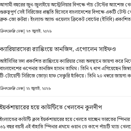
আগামী বছরের জুন-জুলাইয়ে অস্ট্রেলিয়ার বিপক্ষে পাঁচ টেস্টের অ্যাশেজ খেল
গুরুত্বপূর্ণ সেই সিরিজের প্রস্তুতি হিসেবে বাংলাদেশের বিপক্ষে একটি টেস্ট খ
ব্রুক-জো রুটরা। ইংল্যান্ড অ্যান্ড ওয়েলস ক্রিকেট বোর্ডের (ইসিবি) প্রকাশিত
আগামী বছরের ২৮ মে লর্ডসে শুরু হবে একমাত্র টেস্ট।
ক্রিকফ্রেঞ্জি ডেস্ক
| ২৩ জুলাই, ২০২৬
ক্যারিয়ারসেরা র‍্যাঙ্কিংয়ে তানজিদ, এগোলেন সাইফও
আইসিসির সদ্য প্রকাশিত র‍্যাঙ্কিংয়ে ক্যারিয়ার সেরা অবস্থানে জায়গা করে নি
বাংলাদেশের ওপেনার তানজিদ হাসান তামিম। তিনি ৭ ধাপ এগিয়েছেন জিম্বাব
টি-টোয়েন্টি সিরিজে জোড়া হাফ সেঞ্চুরি হাঁকিয়ে। তিনি ২০ নম্বরে জায়গা
৯ ধাপ এগিয়েছেন সাইফ হাসানও। তিনি ২৭ নম্বরে অবস্থান করছেন। সেরা 
ক্রিকফ্রেঞ্জি ডেস্ক
| ২২ জুলাই, ২০২৬
কোনো বাংলাদেশি ব্যাটসম্যান নেই।
ইয়র্কশায়ারের হয়ে কাউন্টিতে খেলবেন কুলদীপ
ইংল্যান্ডের কাউন্টি ক্লাব ইয়র্কশায়ারের হয়ে খেলতে যাচ্ছেন ভারতের স্পিনা
৩১ বছর বয়সী এই বাঁহাতি স্পিনার প্রথমে ওয়ান ডে কাপে পাঁচটি ম্যাচ খে