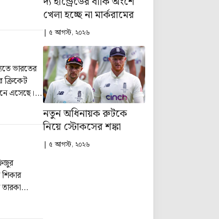
দ্য হান্ড্রেডের বাকি অংশে
খেলা হচ্ছে না মার্করামের
| ৫ আগস্ট, ২০২৬
ষ্যতে ভারতের
র ক্রিকেট
মনে এসেছে।
থা জানিয়েছিল
নতুন অধিনায়ক রুটকে
নিয়ে স্টোকসের শঙ্কা
| ৫ আগস্ট, ২০২৬
ফিজুর
র শিকার
র তারকা