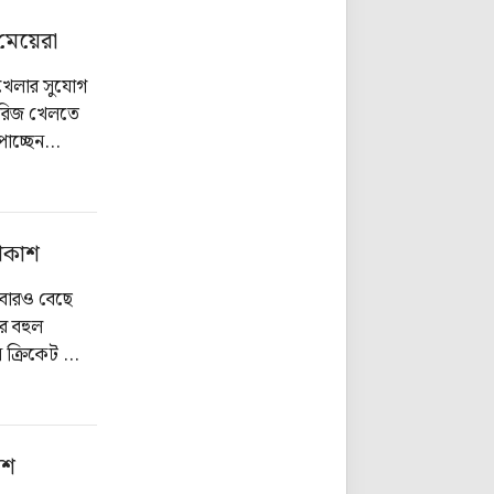
 মেয়েরা
ে খেলার সুযোগ
সিরিজ খেলতে
পাচ্ছেন
ন্ড ওয়েলস
্রকাশ
 আবারও বেছে
র বহুল
স ক্রিকেট বোর্ড
 ৯ থেকে ১৩
াশ