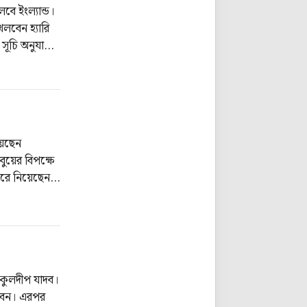
বে ইংল্যান্ড।
েলবেন হ্যারি
 সূচি অনুযায়ী,
য়েছেন
ুয়ের বিপক্ষে
 করে নিয়েছেন।
পঞ্চাশে আর
র কুলদীপ যাদব।
লবেন। এরপর