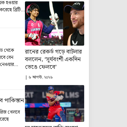
নায়ক হওয়ার
করেছে ব্রিটিশ
্রেড থেকে
রানের রেকর্ড গড়ে বাটলার
েবে বেন
বললেন, ‘সূর্যবংশী একদিন
ে নেওয়ার
ভেঙে ফেলবে’
| ৬ আগস্ট, ২০২৬
ে পাকিস্তান
সিরিজ খেলবে
করেছে