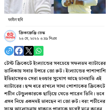
ফাইল ছবি
ক্রিকফ্রেঞ্জি ডেস্ক
২৩ মে, ২০২৬ ৩:৪৯ পিএম
টেস্ট ক্রিকেটে ইংল্যান্ডের সবচেয়ে সফলতম ব্যাটারের
তালিকায় সবার উপরে জো রুট। ইংল্যান্ডের পাশাপাশি
ইতিহাসেরও সেরা হওয়ার সুযোগ আছে ডানহাতি এই
ব্যাটারের। ছন্দ ধরে রাখলে সাদা পোশাকের ক্রিকেটে
শচীন টেন্ডুলকারকে ছাড়িয়ে যেতে পারেন তিনি। তবে
এসব নিয়ে একদমই ভাবছেন না জো রুট। বরং শচীনের
সঙ্গে আলোচনায় থাকতে পারাকে যথেষ্ট মনে করেন