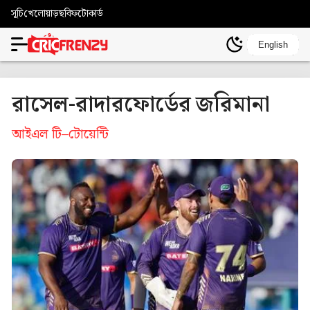
সূচি
খেলোয়াড়
ছবি
ফটোকার্ড
English
রাসেল-রাদারফোর্ডের জরিমানা
আইএল টি–টোয়েন্টি