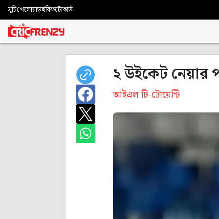
সূচি
খেলোয়াড়
ছবি
ফটোকার্ড
২ উইকেট নেয়ার 
আইএল টি-টোয়েন্টি