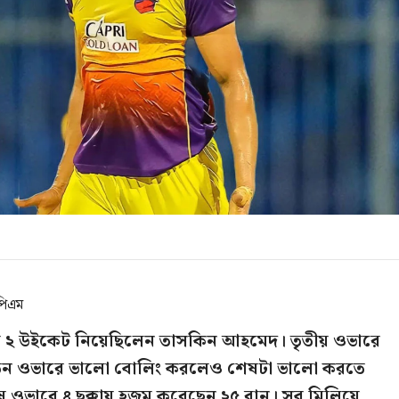
পিএম
িয়ে ২ উইকেট নিয়েছিলেন তাসকিন আহমেদ। তৃতীয় ওভারে
 তিন ওভারে ভালো বোলিং করলেও শেষটা ভালো করতে
 ওভারে ৪ ছক্কায় হজম করেছেন ২৫ রান। সব মিলিয়ে