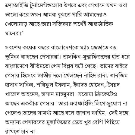
ফ্র্যাঞ্চাইজি টুর্নামেন্টগুলোর উপরে এবং সেখানে যখন ওরা
ভালো করে তখন আমরা বুঝতে পারি আমাদেরও
খেলোয়াড় আছে তারা সত্যিকার অর্থেই আন্তর্জাতিক
মানের।’
সবশেষ কয়েক বছরে বাংলাদেশকে ম্যাচ জেতাতে বড়
ভূমিকা রাখছেন পেসাররা। তাসকিন-মুস্তাফিজদের হাত ধরে
বাংলাদেশে রীতিমতো পেস বিপ্লব ঘটে গেছে। তাদের বাইরে
পেসার হিসেবে জাতীয় দলে খেলছেন নাহিদ রানা, তানজিম
হাসান সাকিব, শরিফুল ইসলাম, ইবাদত হোসেন, সৈয়দ
খালেদ আহমেদ, হাসান মাহমুদরা। ঘরোয়া ক্রিকেটেও
আছেন একঝাঁক পেসার। তারা ফ্র্যাঞ্চাইজি লিগে সুযোগ না
পেলেও তাদের সামর্থ্য আছে বলে জানান ফাহিম। সেই সঙ্গে
অন্যান্য পেসারদের মুস্তাফিজের চেয়ে খুব বেশি পিছিয়ে
রাখতে চান না।