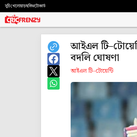
সূচি
খেলোয়াড়
ছবি
ফটোকার্ড
আইএল টি–টোয়েন্
বদলি ঘোষণা
আইএল টি–টোয়েন্টি