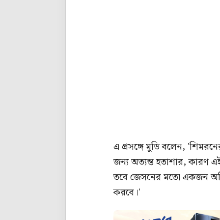
এ প্রসঙ্গে মুডি বলেন, 'শিম
জন্য অত্যন্ত হতাশার, কারণ 
তবে জেসনের মতো একজন অভিজ্
করবে।'