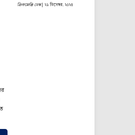
ক্রিকফ্রেঞ্জি ডেস্ক
| ২১ ডিসেম্বর, ২০২৫
ের
।
িত