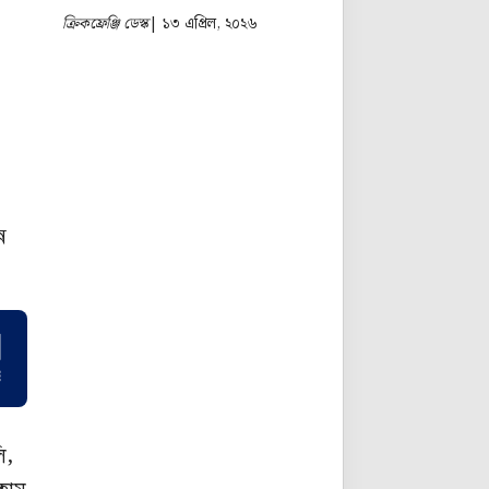
ক্রিকফ্রেঞ্জি ডেস্ক
| ১৩ এপ্রিল, ২০২৬
ন
ি,