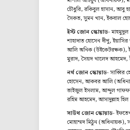
মার্শাল আইয়ুব (অধিনায়ক), 
চৌধুরি, রকিবুল হাসান, আবু 
সৈকত, সুমন খান, ইকবাল হো
ইস্ট জোন স্কোয়াড-
মাহমুদুল
শাহাদাত হোসেন দীপু, ইয়াসির
আলি অনিক (উইকেটরক্ষক), ই
মুরাদ, সৈয়দ খালেদ আহমেদ,
নর্থ জোন স্কোয়াড-
সাব্বির 
হোসেন, আকবর আলি (অধিনায়ক)
তাইজুল ইসলাম, আব্দুল গাফফ
রহিম আহমেদ, আসাদুল্লাহ হিল
সাউথ জোন স্কোয়াড-
ইফতেখ
মোহাম্মদ মিঠুন (অধিনায়ক), 