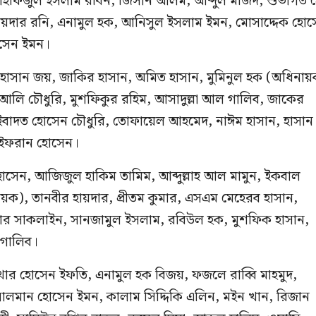
মাহফিজুল ইসলাম রবিন, জিসান আলম, আব্দুল মজিদ, শুভাগত 
হায়দার রনি, এনামুল হক, আনিসুল ইসলাম ইমন, মোসাদ্দেক হো
সেন ইমন।
 হাসান জয়, জাকির হাসান, অমিত হাসান, মুমিনুল হক (অধিনায়
 আলি চৌধুরি, মুশফিকুর রহিম, আসাদুল্লা আল গালিব, জাকের
বাদত হোসেন চৌধুরি, তোফায়েল আহমেদ, নাঈম হাসান, হাসান
 ইফরান হোসেন।
হোসেন, আজিজুল হাকিম তামিম, আব্দুল্লাহ আল মামুন, ইকবাল
, তানবীর হায়দার, প্রীতম কুমার, এসএম মেহেরব হাসান,
ার সাকলাইন, সানজামুল ইসলাম, রবিউল হক, মুশফিক হাসান,
 গালিব।
ার হোসেন ইফতি, এনামুল হক বিজয়, ফজলে রাব্বি মাহমুদ,
সালমান হোসেন ইমন, কালাম সিদ্দিকি এলিন, মইন খান, রিজান