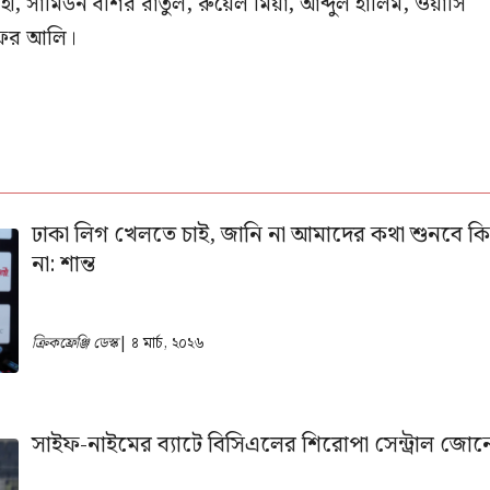
হী, সামিউন বশির রাতুল, রুয়েল মিয়া, আব্দুল হালিম, ওয়াসি
 সফর আলি।
ঢাকা লিগ খেলতে চাই, জানি না আমাদের কথা শুনবে ক
না: শান্ত
ক্রিকফ্রেঞ্জি ডেস্ক
| ৪ মার্চ, ২০২৬
সাইফ-নাইমের ব্যাটে বিসিএলের শিরোপা সেন্ট্রাল জোন