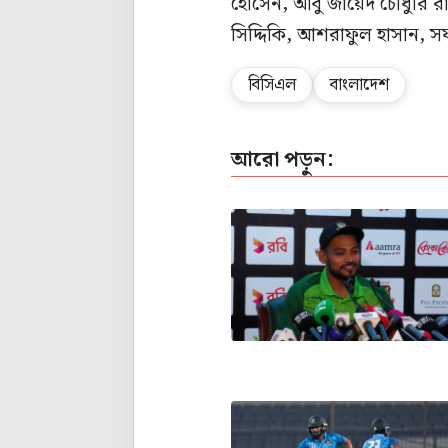
হোসেন, আবু জায়েদ চৌধুরি রা
সিদ্দিকি, আশরাফুল হাসান,
বিসিএল
বাংলাদেশ
আরো পড়ুন: