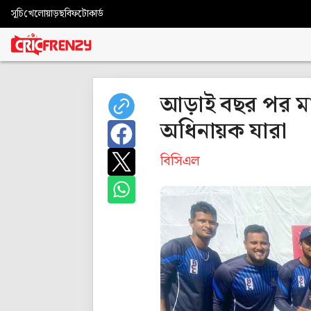
সূচি
খেলোয়াড়
ছবি
ফটোকার্ড
আড়াই বছর পর মা
অধিনায়ক যারা
বিসিএল