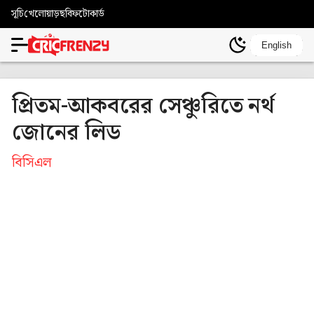
সূচি
খেলোয়াড়
ছবি
ফটোকার্ড
English
প্রিতম-আকবরের সেঞ্চুরিতে নর্থ
জোনের লিড
বিসিএল